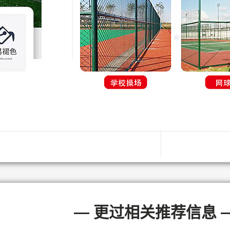
— 更过相关推荐信息 