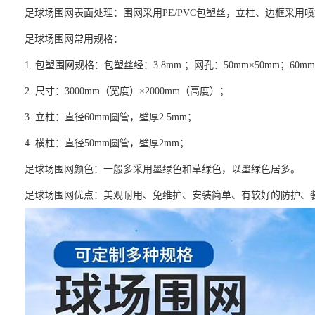
足球场围网表面处理：围网采用PE/PVC包塑丝，立柱、边框采用
足球场围网常用规格：
1. 包塑围网规格：包塑丝经：3.8mm ；网孔：50mm×50mm；60mm
2. 尺寸：3000mm（宽度）×2000mm（高度）；
3. 立柱：直径60mm圆管，壁厚2.5mm；
4. 横柱：直径50mm圆管，壁厚2mm；
足球场围网颜色：一般多采用墨绿色和草绿色，以墨绿色居多。
足球场围网优点：美观耐用、免维护、安装简单、有较好的防护、