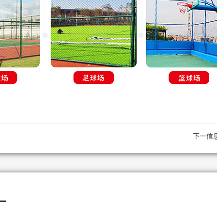
下一信
—