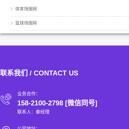
体育场围网
篮球场围网
联系我们 / CONTACT US
业务合作：
158-2100-2798 [微信同号]
联系人：秦经理
公司地址：