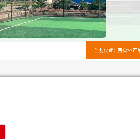
当前位置：
首页
>>
产