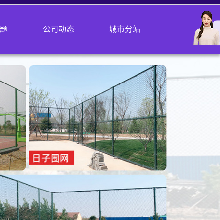
题
公司动态
城市分站