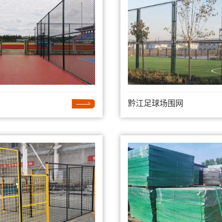
黔江足球场围网