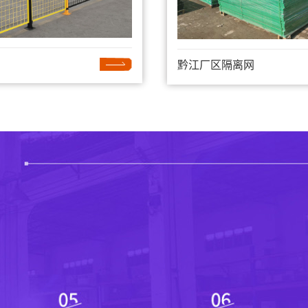
黔江厂区隔离网