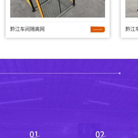
黔江车间隔离网
黔江