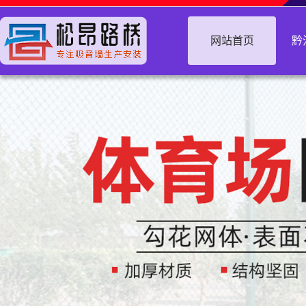
网站首页
黔