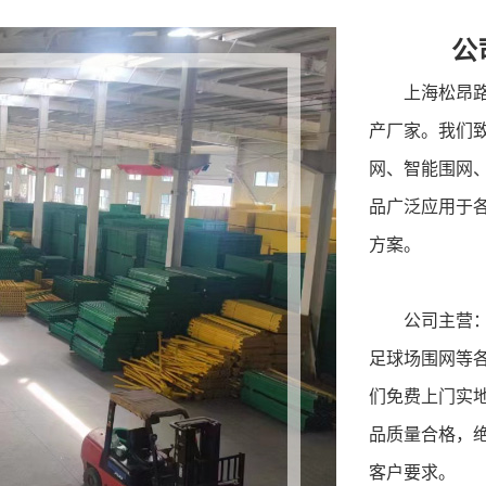
公
上海松昂
产厂家。我们
网、智能围网
品广泛应用于
方案。
公司主营
足球场围网等
们免费上门实
品质量合格，
客户要求。