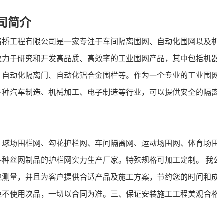
司简介
路桥工程有限公司是一家专注于车间隔离围网、自动化围网以及
致力于研究和开发高品质、高效率的工业围网产品，其中包括机
、自动化隔离门、自动化铝合金围栏等。
作为一个专业的工业围
各种汽车制造、机械加工、电子制造等行业，可以提供安全的隔
：球场围栏网、勾花护栏网、车间隔离网、运动场围网、体育场
各种丝网制品的护栏网实力生产厂家。特殊规格可加工定制。 我
地测量，并且为客户提供合适产品及施工方案，节约您的时间和
绝不使用次品，一切以合同为准。三、保证安装施工工程美观合