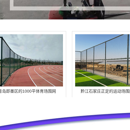
0平体育场围网
黔江石家庄正定的运动场围网勾花护栏