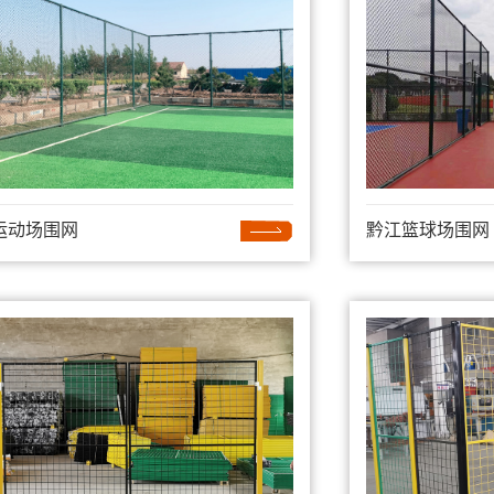
运动场围网
黔江篮球场围网