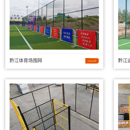
黔江体育场围网
黔江