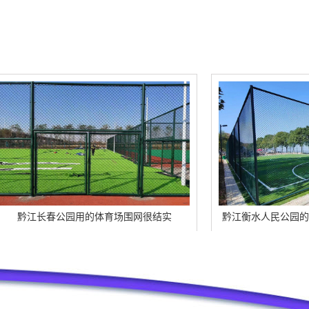
园用的体育场围网很结实
黔江衡水人民公园的体育场围网用了
了