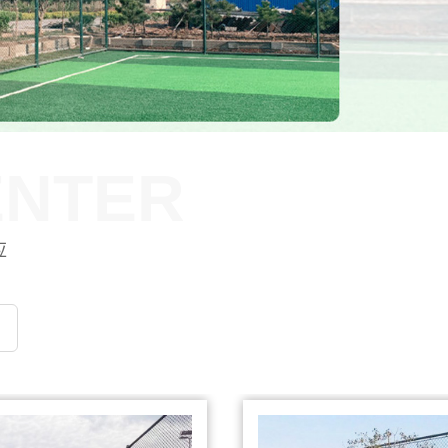
ENTER
应