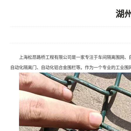
湖州
上海松昂路桥工程有限公司是一家专注于车间隔离围网、
自动化隔离门、自动化铝合金围栏等。
作为一个专业的工业围