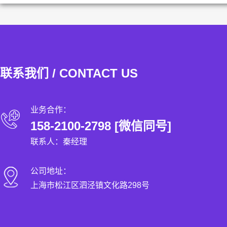
联系我们 / CONTACT US
业务合作：
158-2100-2798 [微信同号]
联系人：秦经理
公司地址：
上海市松江区泗泾镇文化路298号