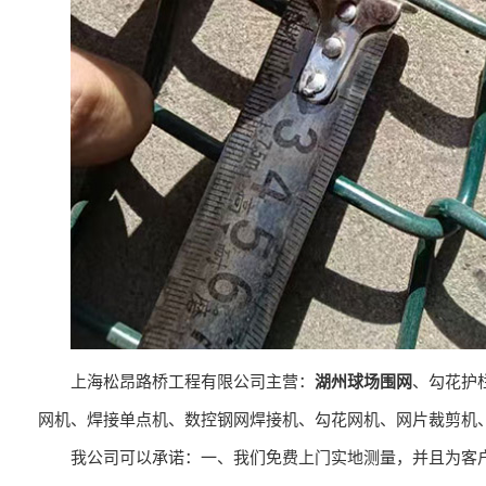
上海松昂路桥工程有限公司主营：
湖州球场围网
、勾花护
网机、焊接单点机、数控钢网焊接机、勾花网机、网片裁剪机
我公司可以承诺：一、我们免费上门实地测量，并且为客