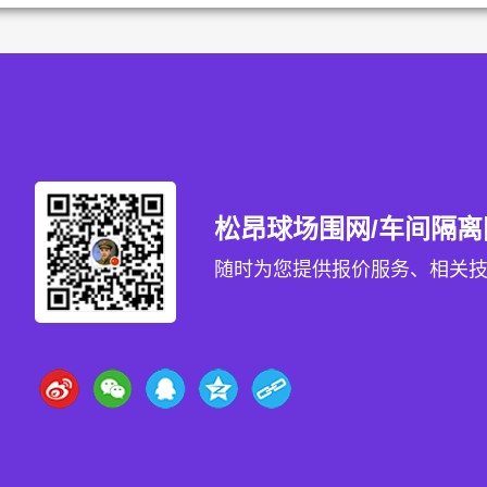
松昂球场围网/车间隔离
随时为您提供报价服务、相关